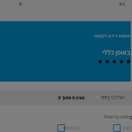
0
★
1
ממוצע דירוג לקוחות
באופן כללי
0.0 out of 5 stars
העדכני ביותר
מציג 0 מתוך 0
Filter by rating
כוכב 1
2 כוכבים