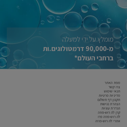
מומלץ על ידי למעלה
מ-90,000 דרמטולוגים.ות
ברחבי העולם*
מפת האתר
צרו קשר
תנאי שימוש
מדיניות פרטיות
תקנון דף תשלום
הצהרת נגישות
הגדרת עוגיות
קרן לה רוש-פוזה
לה רוש-פוזה פרו
אתרי לה רוש-פוזה