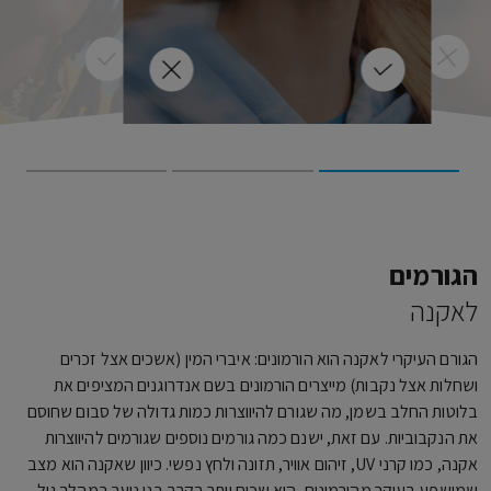
מותקים
במקום
יבים, כמו
מיתוס אקנה נפוץ אומר ששומן רווי באוכל שאנו צורכים משמעו הגברת השמן בנקבוביות העור, אך האמת היא שאין קשר ישיר בין השניים. עם זאת, תזונה עשירה בשומן רווי עלולה להניע מיקרו דלקות בכל איברי הגוף, כולל העור. לסיכום, בשר שומני וצ'יפס כנראה לא יגרמו לאקנה, אבל רצוי לאכול אותם באופן מתון ומדוד כדי לשמור על הבריאות.
למדו עוד
הגורמים
לאקנה
הגורם העיקרי לאקנה הוא הורמונים: איברי המין (אשכים אצל זכרים
ושחלות אצל נקבות) מייצרים הורמונים בשם אנדרוגנים המציפים את
בלוטות החלב בשמן, מה שגורם להיווצרות כמות גדולה של סבום שחוסם
את הנקבוביות. עם זאת, ישנם כמה גורמים נוספים שגורמים להיווצרות
אקנה, כמו קרני UV, זיהום אוויר, תזונה ולחץ נפשי. כיוון שאקנה הוא מצב
שמושפע בעיקר מהורמונים, הוא שכיח יותר בקרב בני נוער במהלך גיל