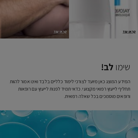
קראו עוד
קראו עוד
אנחנו בוחרים את האריזה המגנה
עמידות המוצרים שלנו נבדקה
ביותר, הצורכת כמות מינימלית של
ומאושרת גם לעור רגיש, בעל נטייה
חומרים משמרים, על מנת להבטיח
לפצעונים, יבש ומגורה במיוחד.
עמידות ויעילות ללא פגע לאורך
שימו
לב!
זמן.
המידע המוצג כאן מיועד לצורכי לימוד כלליים בלבד ואינו אמור להוות
תחליף לייעוץ רפואי מקצועי. כדאי תמיד לפנות לייעוץ עם רופאות
ורופאים מוסמכים בכל שאלה רפואית.