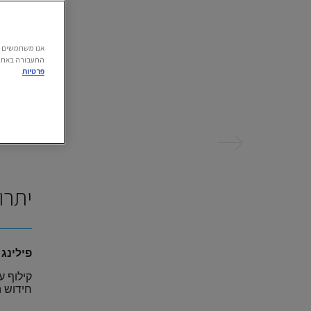
התעבורה באתר.
פרטיות
הקודם
יתרו
פילינג 
קילוף ע
חידוש ה