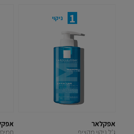
1
ניקוי
אפקלאר
אפקל
ג'ל ניקוי מקציף
תמיסת