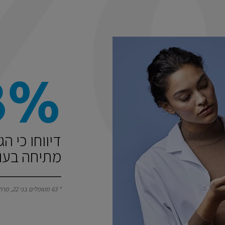
8%
דיווחו כי ה
מתיחה בעור
* 63 מטופלים בני 22, מרחו סיקאפלסט ג'ל B5, פעמיים ביום במשך 28 ימים.