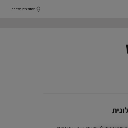
איתור בית מרקחת
וגית
 פגום: מסייע להאצת תיקון אפידרמיס פגוע.