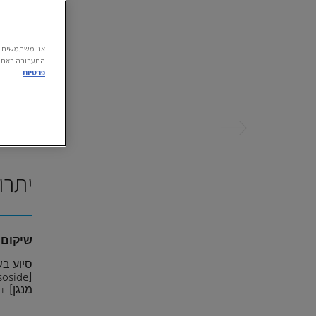
התעבורה באתר.
פרטיות
הקודם
יתרו
שיקום
סיוע בש
מנגן] +