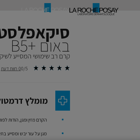
סיקאפלסט
באום B5+‎
קרם רב שימושי המסייע לשיקו
0/5
0 חוות דעת
מומלץ דרמטול
הקרם מזין ומגן, הודות לפ
מגן על עור יבש ומסייע בתי