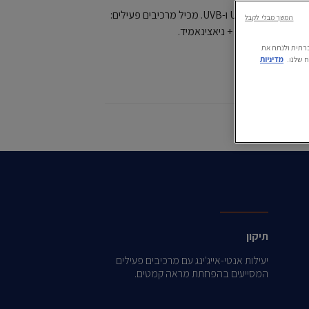
מעניק הגנה גבוהה ורחבת טווח מפני קרני UVA ו-UVB. מכיל מרכיבים פעילים:
המשך מבלי לקבל
.
ה חברתית ולנתח את
 שלנו.
מדיניות
Vol
תיקון
יעילות אנטי-אייג'ינג עם מרכיבים פעילים
המסייעים בהפחתת מראה קמטים.