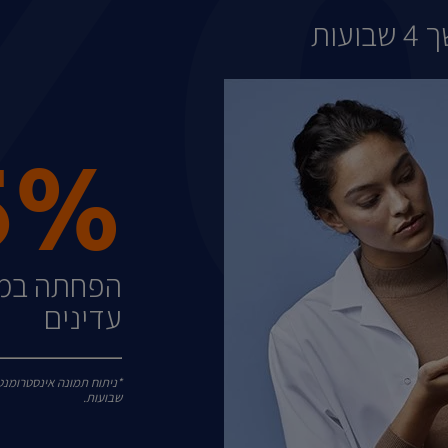
ות
5%
הפחתה במר
עדינים
שבועות.