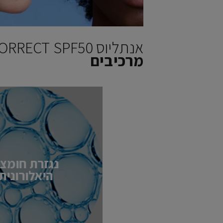
אנתליוס AGE CORRECT SPF50
מרכיבים
נגזרת חומצ
היאלורונית