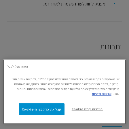
מעניק לחות לעור הנשמרת לאורך זמן.
יתרונות
המשך מבלי לקבל
מראה מאט
מרקם עמיד הנספג בקלות למראה מאט מתמשך.
אנו משתמשים בקבצי Cookie כדי לאפשר לאתר שלנו לפעול כהלכה, להתאים אישית תוכן
ומודעות, לספק תכונות מדיה חברתית ולנתח את התעבורה באתר. בנוסף, אנו משתפים
מידע אודות השימוש שלך באתר שלנו עם המדיה החברתית ושותפי הפרסום והניתוח
שלנו.
מדיניות פרטיות
הפחתה
הגדרות קבצי Cookie
קבל את כל קבצי ה-Cookie
מאזן את רמת הסבום (שומן) בעור