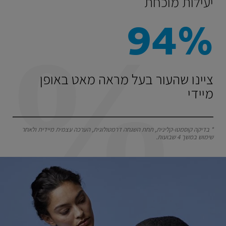
יעילות מוכחת
94%
ציינו שהעור בעל מראה מאט באופן
מיידי
* בדיקה קוסמטו-קלינית, תחת השגחה דרמטולוגית, הערכה עצמית מיידית ולאחר
שימוש במשך 4 שבועות.