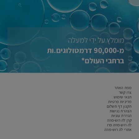
מומלץ על ידי למעלה
מ-90,000 דרמטולוגים.ות
ברחבי העולם*
מפת האתר
צרו קשר
תנאי שימוש
מדיניות פרטיות
תקנון דף תשלום
הצהרת נגישות
הגדרת עוגיות
קרן לה רוש-פוזה
לה רוש-פוזה פרו
אתרי לה רוש-פוזה