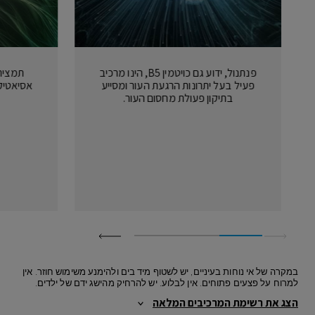
פנתנול, ידוע גם כויטמין B5, הינו מרכיב
תמצית
פעיל בעל יתרונות הרגעת העור ומסייע
אסיאטיק
בתיקון פעולת מחסום העור.
במקרה של אי נוחות בעיניים, יש לשטוף מיד בים ולהימנע משימוש חוזר. אין
למרוח על פצעים פתוחים. אין לבלוע. יש להרחיק מהישג ידם של ילדים.
מוצר זה מיובא מחו"ל, יש להתייחס לכיתוב בעברית בלבד.
הצג את רשימת המרכיבים המלאה