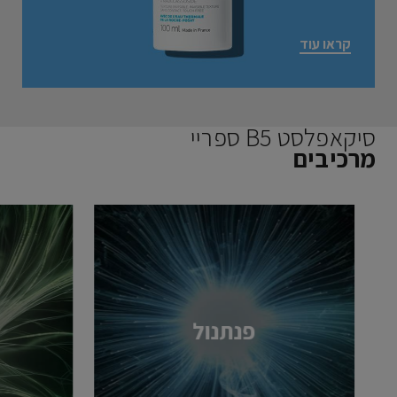
קראו עוד
סיקאפלסט B5 ספריי
מרכיבים
פנתנול