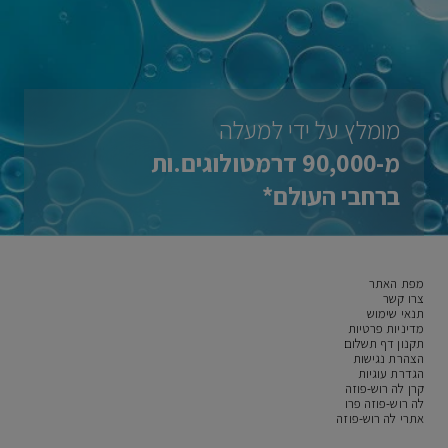
מומלץ על ידי למעלה
מ-90,000 דרמטולוגים.ות
ברחבי העולם*
מפת האתר
צרו קשר
תנאי שימוש
מדיניות פרטיות
תקנון דף תשלום
הצהרת נגישות
הגדרת עוגיות
קרן לה רוש-פוזה
לה רוש-פוזה פרו
אתרי לה רוש-פוזה