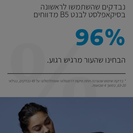
נבדקים שהשתמשו לראשונה
בסיקאפלסט לבנט B5 מדווחים
96%
הבחינו שהעור מרגיש רגוע.
* בדיקת שימוש שנערכה תחת פיקוח דרמטולוגי ואופתלמולוגי על 49 נבדקים, בגילאי
63-20, במשך 4 שבועות.