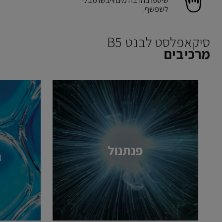
שיטפו בהרבה מים וייבשו מבלי
לשפשף.
סיקאפלסט לבנט B5
מרכיבים
פנתנול
נ