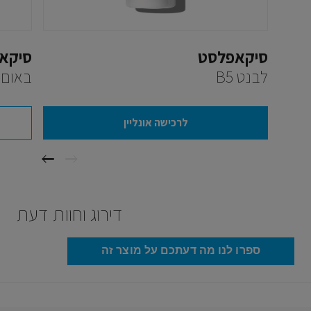
סיקאפלסט
סיקא
לבנט B5
באום B5+‎
לרכישה אונליין
דירוג וחוות דעת
ספרו לנו מה דעתכם על מוצר זה