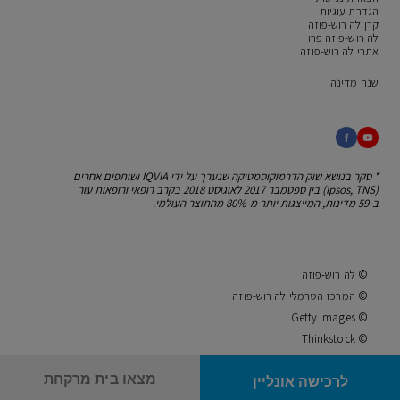
הגדרת עוגיות
קרן לה רוש-פוזה
לה רוש-פוזה פרו
אתרי לה רוש-פוזה
שנה מדינה
* סקר בנושא שוק הדרמוקוסמטיקה שנערך על ידי IQVIA
ושותפים אחרים
(Ipsos, TNS) בין ספטמבר 2017 לאוגוסט 2018
בקרב רופאי ורופאות עור
ב-59 מדינות, המייצגות יותר מ-80% מהתוצר העולמי.
© לה רוש-פוזה
© המרכז הטרמלי לה רוש-פוזה
© Getty Images
© Thinkstock
© לוריאל
מצאו בית מרקחת
לרכישה אונליין