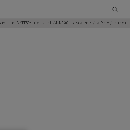
דף הבית
אנתליוס
אנתליוס פלואיד UVMUNE400 תחליב פנים SPF50+‎ להפחתת מראה ברק