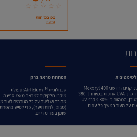
צפו בכל חוות
הדעת
נות
לטימטיבית
הפחתת מראה ברק
מכיל מסנן קרינה חדשני Mexoryl 400
TM
טכנולוגיית Airlicium
: פעולת
היעיל נגד קרני UVA ארוכות במיוחד [380-
מיקרו-חלקיקים למראה מאט. ספיגה
400 ננומטר], המהוות כ-30% מקרני UV
מהירה ושליטה על כל הגורמים לעור מ
ת על העור במשך כל עונות
(סבום, לחות וזיעה), כדי לסייע בהפחת
שומן בעור מדי יום.