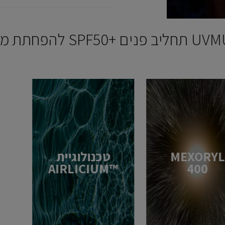
MEXORYL
טכנולוגיית
™AIRLICIUM
400