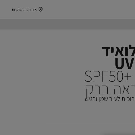
איתור בית מרקחת
ואיד
UV
תחליב פנים SPF50+‎
אה ברק