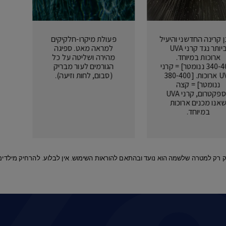
 קרינה החדשני והיעיל
פעולת מיקרו-חלקיקים
ביותר נגד קרני UVA
למראה מאט. ספיגה
ארוכות במיוחד.
מהירה ושליטה על כל
[340-400 ננומטר] = קרני
הגורמים לעור מבריק
UVA ארוכות. [380-400
(סבום, לחות וזיעה).
ננומטר] = קצה
הספקטרום, קרני UVA
אנו מכנים ארוכות
במיוחד.
יש להשתמש בתמרוק רק למטרה שלשמה הוא נועד ובהתאם להוראות השימוש. אין לבלוע. להרחיק מ