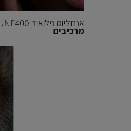
אנתליוס פלואיד UVMUNE400 תחליב פנים SPF50+‎ להפחתת מראה ברק
מרכיבים