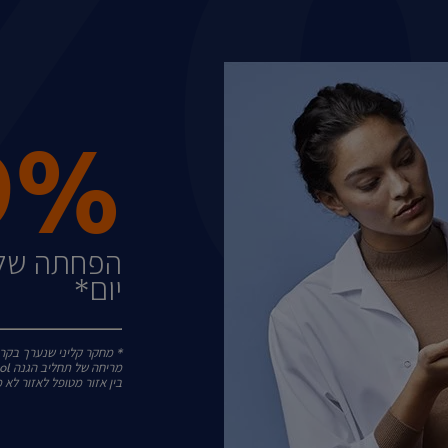
9%‎
יום*
* מחקר קליני שנערך בקרב 38 נשים בגילאי 18 עד 45 עם עור ש
בין אזור מטופל לאזור לא מטופל (split face), ביום ה