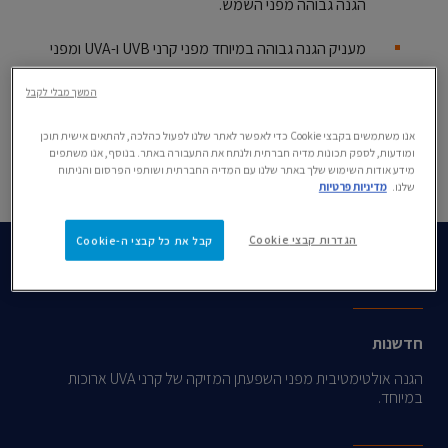
הגנה גבוהה מפני השמש.
מעניק הגנה גבוהה במיוחד מפני קרני UVB ו-UVA ומפני
קרינת אינפרא אדום מתחום A ומזיהום אוויר.
המשך מבלי לקבל
מעניק עד 24 שעות לחות לעור. אינו משאיר סימנים לבנים.
אנו משתמשים בקבצי Cookie כדי לאפשר לאתר שלנו לפעול כהלכה, להתאים אישית תוכן
ומודעות, לספק תכונות מדיה חברתית ולנתח את התעבורה באתר. בנוסף, אנו משתפים
מידע אודות השימוש שלך באתר שלנו עם המדיה החברתית ושותפי הפרסום והניתוח
שלנו.
מדיניות פרטיות
הגדרות קבצי Cookie
קבל את כל קבצי ה-Cookie
יתרונות
חדשנות
הגנה אולטימטיבית מפני השפעתן המזיקה של קרני UVA ארוכות
במיוחד.