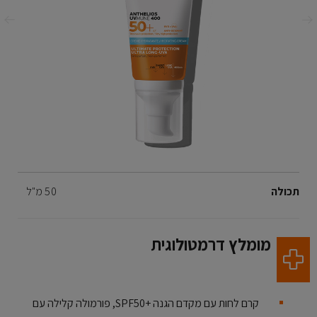
ודם
הבא
Volume
תכולה
50 מ"ל
מומלץ דרמטולוגית
קרם לחות עם מקדם הגנה SPF50+‎, פורמולה קלילה עם