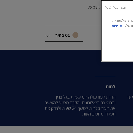
אור הנראה ומכוויות שמש.
המשך מבלי לקבל
ה חברתית ולנתח את
 שלנו.
מדיניות
Shade
Vol
01 בהיר
לחות
 עד
הודות לפורמולה המועשרת בגליצרין
ובחומצה היאלורונית, הקרם מסייע להעשיר
את העור בלחות למשך 24 שעות ולחזק את
תפקוד מחסום העור.