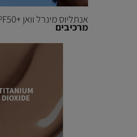
אנתליוס מינרל וואן SPF50+‎
מרכיבים
TITANIUM
DIOXIDE