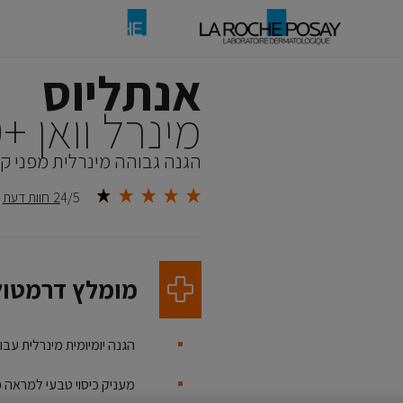
אנתליוס
מינרל וואן SPF50+‎
הגנה גבוהה מינרלית מפני קרני UV לשימוש 
4/5
2 חוות דעת
מומלץ דרמטול
הגנה יומיומית מינרלית עבור
מעניק כיסוי טבעי למראה פגמים עד 12 שעות, מזין 